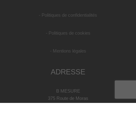
- Politiques de confidentialités
- Politiques de cookies
- Mentions légales
ADRESSE
B MESURE
375 Route de Moras
26210 Saint Sorlin En Valloire
Tel : 04 75 57 25 96
Mail : contact@bmesure.com