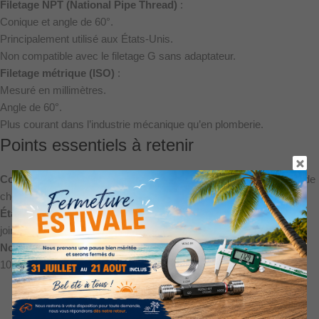
Filetage NPT (National Pipe Thread)
:
Conique et angle de 60°.
Principalement utilisé aux États-Unis.
Non compatible avec le filetage G sans adaptateur.
Filetage métrique (ISO)
:
Mesuré en millimètres.
Angle de 60°.
Plus courant dans l’industrie mécanique qu’en plomberie.
Points essentiels à retenir
Compatibilité
: toujours vérifier la norme (BSPP ou BSPT) avant de
choisir un raccord.
Étanchéité
: prévoir un matériau adapté (ruban PTFE, filasse,
joints).
Normes de sécurité
: respecter les normes locales (ISO 228, EN
10226) lors d’installations de gaz ou de fluides sous pression.
demander un devis
voir tous nos calibres de contrôle