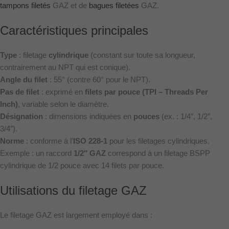
tampons filetés
GAZ et de
bagues filetées
GAZ.
Caractéristiques principales
Type
: filetage
cylindrique
(constant sur toute sa longueur,
contrairement au NPT qui est conique).
Angle du filet
: 55° (contre 60° pour le NPT).
Pas de filet
: exprimé en
filets par pouce (TPI – Threads Per
Inch)
, variable selon le diamètre.
Désignation
: dimensions indiquées en
pouces
(ex. : 1/4″, 1/2″,
3/4″).
Norme
: conforme à l’
ISO 228-1
pour les filetages cylindriques.
Exemple : un raccord
1/2″ GAZ
correspond à un filetage BSPP
cylindrique de 1/2 pouce avec 14 filets par pouce.
Utilisations du filetage GAZ
Le filetage GAZ est largement employé dans :